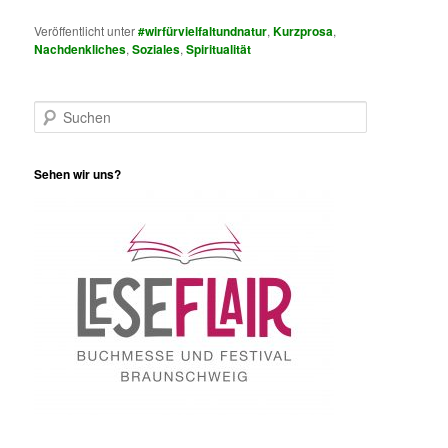
Veröffentlicht unter
#wirfürvielfaltundnatur
,
Kurzprosa
,
Nachdenkliches
,
Soziales
,
Spiritualität
S
u
c
h
Sehen wir uns?
e
n