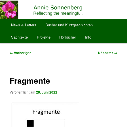
Zum
Reflecting the meaningful.
primären
Inhalt
springen
Hauptmenü
anniesonnenberg
News & Letters
Bücher und Kurzgeschichten
Sachtexte
Projekte
Hörbücher
Info
Beitragsnavigation
←
Vorheriger
Nächster
→
Fragmente
Veröffentlicht am
28. Juni 2022