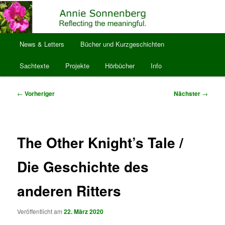
Zum
Reflecting the meaningful.
primären
Inhalt
springen
Hauptmenü
anniesonnenberg
News & Letters
Bücher und Kurzgeschichten
Sachtexte
Projekte
Hörbücher
Info
Beitragsnavigation
←
Vorheriger
Nächster
→
The Other Knight’s Tale /
Die Geschichte des
anderen Ritters
Veröffentlicht am
22. März 2020