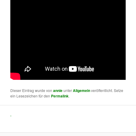
Dieser Eintrag wurde von
annie
unter
Allgemein
veröffentlicht. Setze
ein Lesezeichen für den
Permalink
.
.