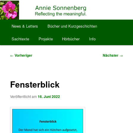
Zum
Reflecting the meaningful.
primären
Inhalt
springen
Hauptmenü
anniesonnenberg
News & Letters
Bücher und Kurzgeschichten
Sachtexte
Projekte
Hörbücher
Info
Beitragsnavigation
←
Vorheriger
Nächster
→
Fensterblick
Veröffentlicht am
16. Juni 2022