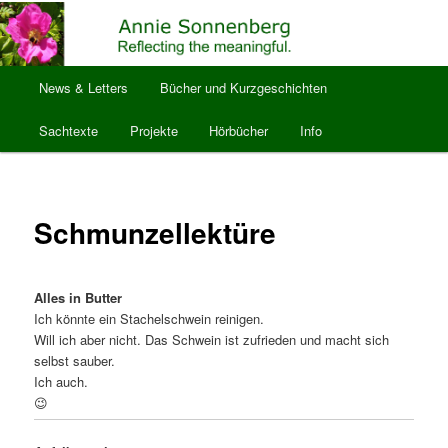
Zum
Reflecting the meaningful.
primären
Inhalt
springen
Hauptmenü
anniesonnenberg
News & Letters
Bücher und Kurzgeschichten
Sachtexte
Projekte
Hörbücher
Info
Schmunzellektüre
Alles in Butter
Ich könnte ein Stachelschwein reinigen.
Will ich aber nicht. Das Schwein ist zufrieden und macht sich
selbst sauber.
Ich auch.
😉