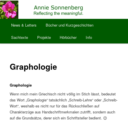
Zum
Reflecting the meaningful.
primären
Inhalt
springen
Hauptmenü
anniesonnenberg
News & Letters
Bücher und Kurzgeschichten
Sachtexte
Projekte
Hörbücher
Info
Graphologie
Graphologie
Wenn mich mein Griechisch nicht völlig im Stich lässt, bedeutet
das Wort „Graphologie“ tatsächlich „Schreib-Lehre“ oder „Schreib-
Wort“, weshalb es nicht nur für das Rückschließen auf
Charakterzüge aus Handschriftmerkmalen zutrifft, sondern auch
auf die Grundsätze, derer sich ein Schriftsteller bedient. 😉